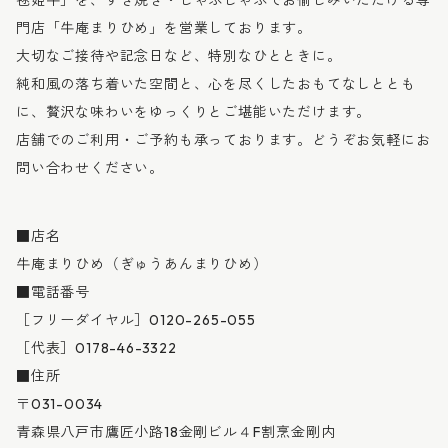
毬姫牛」を、すき焼き・しゃぶしゃぶでお愉しみいただける専
門店「牛庵まりひめ」を営業しております。
大切なご接待や記念日など、特別なひとときに。
純和風の落ち着いた空間と、心を尽くしたおもてなしととも
に、贅沢な味わいをゆっくりとご堪能いただけます。
店舗でのご利用・ご予約も承っております。どうぞお気軽にお
問い合わせください。
■店名
牛庵まりひめ（ぎゅうあんまりひめ）
■電話番号
［フリーダイヤル］0120-265-055
［代表］0178-46-3322
■住所
〒031-0034
青森県八戸市鷹匠小路18金剛ビル４F割烹金剛内