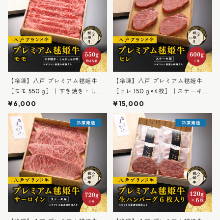
【冷凍】八戸 プレミアム毬姫牛
【冷凍】八戸 プレミアム毬姫牛
［モモ 550ｇ］｜すき焼き・しゃ
［ヒレ 150ｇ×4枚］｜ステーキ用
ぶしゃぶ用 約3人前｜高級ギフト
｜高級ギフト 桐箱入り｜牛庵まり
¥6,000
¥15,000
桐箱入り｜牛庵まりひめ ※【冷
ひめ ※【冷凍便】発送／常温商
凍便】発送／常温商品の同梱不可
品の同梱不可