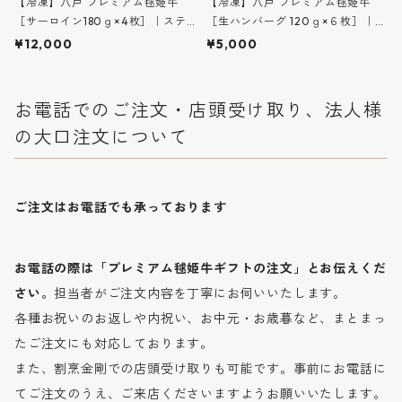
【冷凍】八戸 プレミアム毬姫牛
【冷凍】八戸 プレミアム毬姫牛
［サーロイン180ｇ×4枚］｜ステ
［生ハンバーグ 120ｇ×６枚］｜ギ
ーキ用｜高級ギフト 桐箱入り｜牛
フトに最適な桐箱入り｜牛庵まり
¥12,000
¥5,000
庵まりひめ ※【冷凍便】発送／
ひめ ※【冷凍便】発送／常温商
常温商品の同梱不可
品の同梱不可
お電話でのご注文・店頭受け取り、法人様
の大口注文について
ご注文はお電話でも承っております
お電話の際は「プレミアム毬姫牛ギフトの注文」とお伝えくだ
さい。
担当者がご注文内容を丁寧にお伺いいたします。
各種お祝いのお返しや内祝い、お中元・お歳暮など、まとまっ
たご注文にも対応しております。
また、割烹金剛での店頭受け取りも可能です。事前にお電話に
てご注文のうえ、ご来店くださいますようお願いいたします。