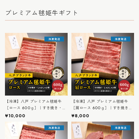
プレミアム毬姫牛ギフト
【冷凍】八戸 プレミアム毬姫牛
【冷凍】八戸 プレミアム毬姫牛
［ロース 600ｇ］｜すき焼き・し
［肩ロース 600ｇ］｜すき焼き・
ゃぶしゃぶ用 約3人前｜高級ギフ
しゃぶしゃぶ用 約3人前｜高級ギ
¥10,000
¥8,000
ト 桐箱入り｜牛庵まりひめ ※
フト 桐箱入り｜牛庵まりひめ ※
【冷凍便】発送／常温商品の同梱
【冷凍便】発送／常温商品の同梱
不可
不可