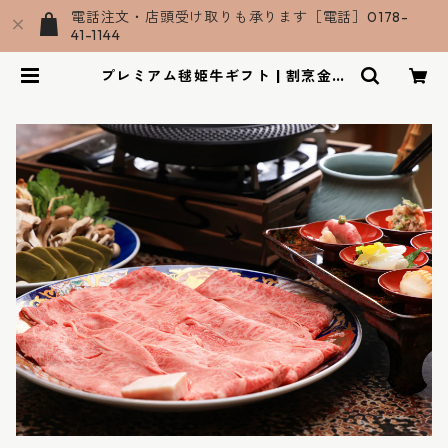
電話注文・店頭受け取りも承ります［電話］0178-
41-1144
プレミアム毬姫牛ギフト | 割烹金剛
オンラインショップ｜青森 八戸の料
理屋のお取り寄せグルメ・手土産ス
イーツの通販サイト